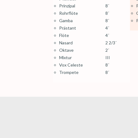
Prinzipal
8´
P
Rohrflöte
8´
Gamba
8´
Prästant
4´
Flöte
4´
Nasard
2 2/3´
Oktave
2´
Mixtur
III
Vox Celeste
8´
Trompete
8´