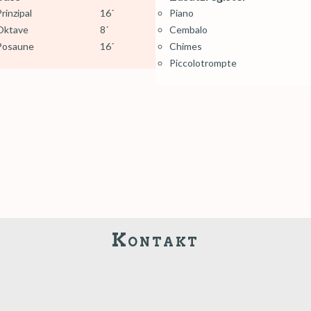
rinzipal
16´
Piano
Oktave
8´
Cembalo
Posaune
16´
Chimes
Piccolotrompte
Kontakt